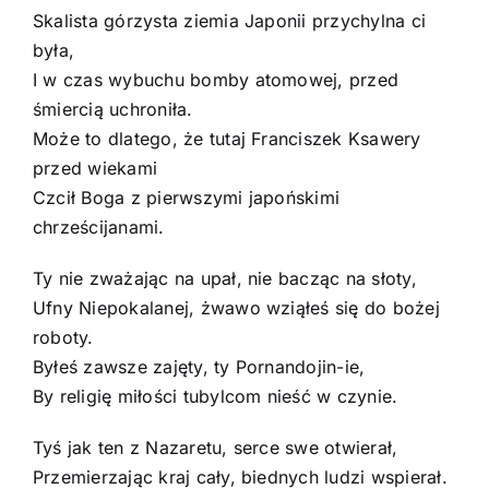
Skalista górzysta ziemia Japonii przychylna ci
była,
I w czas wybuchu bomby atomowej, przed
śmiercią uchroniła.
Może to dlatego, że tutaj Franciszek Ksawery
przed wiekami
Czcił Boga z pierwszymi japońskimi
chrześcijanami.
Ty nie zważając na upał, nie bacząc na słoty,
Ufny Niepokalanej, żwawo wziąłeś się do bożej
roboty.
Byłeś zawsze zajęty, ty Pornandojin-ie,
By religię miłości tubylcom nieść w czynie.
Tyś jak ten z Nazaretu, serce swe otwierał,
Przemierzając kraj cały, biednych ludzi wspierał.