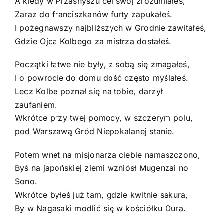
A kiedy w Przasnyszu cel swój zrozumiałeś,
Zaraz do franciszkanów furty zapukałeś.
I pożegnawszy najbliższych w Grodnie zawitałeś,
Gdzie Ojca Kolbego za mistrza dostałeś.
Początki łatwe nie były, z sobą się zmagałeś,
I o powrocie do domu dość często myślałeś.
Lecz Kolbe poznał się na tobie, darzył
zaufaniem.
Wkrótce przy twej pomocy, w szczerym polu,
pod Warszawą Gród Niepokalanej stanie.
Potem wnet na misjonarza ciebie namaszczono,
Byś na japońskiej ziemi wzniósł Mugenzai no
Sono.
Wkrótce byłeś już tam, gdzie kwitnie sakura,
By w Nagasaki modlić się w kościółku Oura.