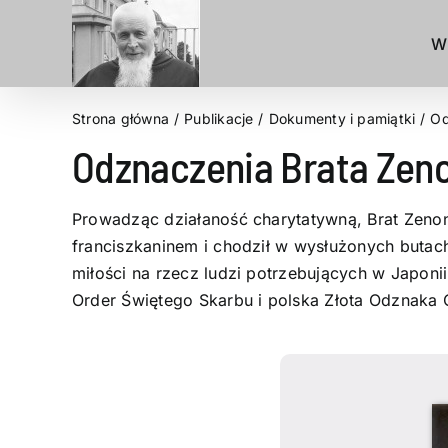
Przejdź
do
W
zawartości
Strona główna
Publikacje
Dokumenty i pamiątki
Od
Odznaczenia Brata Zen
Prowadząc działaność charytatywną, Brat Zenon
franciszkaninem i chodził w wysłużonych butach,
miłości na rzecz ludzi potrzebujących w Japonii
Order Świętego Skarbu i polska Złota Odznaka O