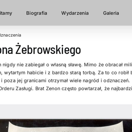
itamy
Biografia
Wydarzenia
Galeria
znaczenia
ona Żebrowskiego
 nigdy nie zabiegał o własną sławę. Mimo że obracał mil
 wytartym habicie i z bardzo starą torbą. Za to co robił 
 i poza jej granicami otrzymał wiele nagród i odznaczeń.
rderu Zasługi. Brat Zenon często powtarzał, że najbardz