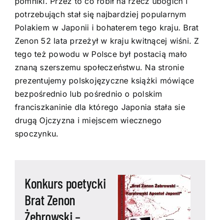
pomniki. Przez to co robił na rzecz ubogich i
potrzebująch stał się najbardziej popularnym
Polakiem w Japonii i bohaterem tego kraju. Brat
Zenon 52 lata przeżył w kraju kwitnącej wiśni. Z
tego też powodu w Polsce był postacią mało
znaną szerszemu społeczeństwu. Na stronie
prezentujemy polskojęzyczne książki mówiące
bezpośrednio lub pośrednio o polskim
franciszkaninie dla którego Japonia stała sie
drugą Ojczyzna i miejscem wiecznego
spoczynku.
Konkurs poetycki
Brat Zenon
Żebrowski –