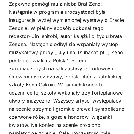
Zapewne pomógł mu z nieba Brat Zeno!
Następnie w programie uroczystości była
inauguracja wyżej wymienionej wystawy o Bracie
Zenonie. W piękny sposób dokonał tego
redaktor- Jin Ishitobi, autor książki o życiu brata
Zenona. Następnie odbył się wspaniały występ
muzykalowy grupy „ Jiyu no Tsubasa” pt. „ Zeno
posłaniec wiatru z Polski”. Potem
zgromadzonych na sali zachwycił cudownym
śpiewem młodzieżowy, żeński chór z katolickiej
szkoły Koen Gakuin. W ramach koncertu
uczennice tej szkoły wykonały trzy fortepianowe
utwory muzyczne. Wszyscy artyści występujący
na scenie otrzymali gromkie brawa i symboliczne
czerwone róże, a goście honorowi wiązanki
kwiatów. Na koniec na scenie zrobiono
pamiątkowe zdjęcie. Cała uroczystość była