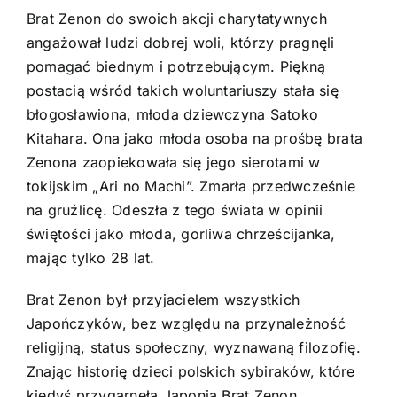
Brat Zenon do swoich akcji charytatywnych
angażował ludzi dobrej woli, którzy pragnęli
pomagać biednym i potrzebującym. Piękną
postacią wśród takich woluntariuszy stała się
błogosławiona, młoda dziewczyna Satoko
Kitahara. Ona jako młoda osoba na prośbę brata
Zenona zaopiekowała się jego sierotami w
tokijskim „Ari no Machi”. Zmarła przedwcześnie
na gruźlicę. Odeszła z tego świata w opinii
świętości jako młoda, gorliwa chrześcijanka,
mając tylko 28 lat.
Brat Zenon był przyjacielem wszystkich
Japończyków, bez względu na przynależność
religijną, status społeczny, wyznawaną filozofię.
Znając historię dzieci polskich sybiraków, które
kiedyś przygarnęła Japonia Brat Zenon