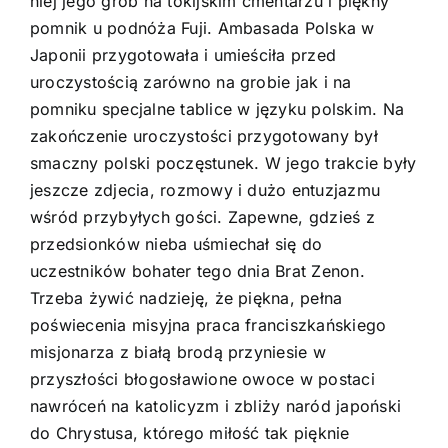
niej jego grób na tokijskim cmentarzu i piękny
pomnik u podnóża Fuji. Ambasada Polska w
Japonii przygotowała i umieściła przed
uroczystością zarówno na grobie jak i na
pomniku specjalne tablice w języku polskim. Na
zakończenie uroczystości przygotowany był
smaczny polski poczęstunek. W jego trakcie były
jeszcze zdjecia, rozmowy i dużo entuzjazmu
wśród przybyłych gości. Zapewne, gdzieś z
przedsionków nieba uśmiechał się do
uczestników bohater tego dnia Brat Zenon.
Trzeba żywić nadzieję, że piękna, pełna
poświecenia misyjna praca franciszkańskiego
misjonarza z białą brodą przyniesie w
przyszłości błogosławione owoce w postaci
nawróceń na katolicyzm i zbliży naród japoński
do Chrystusa, którego miłość tak pięknie