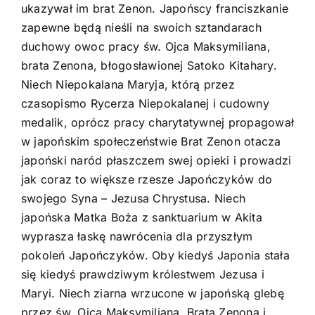
ukazywał im brat Zenon. Japońscy franciszkanie
zapewne będą nieśli na swoich sztandarach
duchowy owoc pracy św. Ojca Maksymiliana,
brata Zenona, błogosławionej Satoko Kitahary.
Niech Niepokalana Maryja, którą przez
czasopismo Rycerza Niepokalanej i cudowny
medalik, oprócz pracy charytatywnej propagował
w japońskim społeczeństwie Brat Zenon otacza
japoński naród płaszczem swej opieki i prowadzi
jak coraz to większe rzesze Japończyków do
swojego Syna – Jezusa Chrystusa. Niech
japońska Matka Boża z sanktuarium w Akita
wyprasza łaskę nawrócenia dla przyszłym
pokoleń Japończyków. Oby kiedyś Japonia stała
się kiedyś prawdziwym królestwem Jezusa i
Maryi. Niech ziarna wrzucone w japońską glebę
przez św. Ojca Maksymiliana, Brata Zenona i